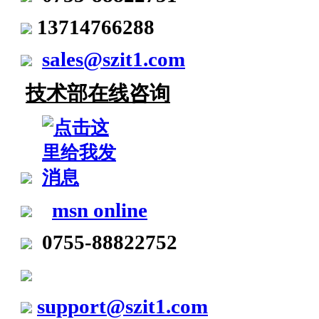
13714766288
sales@szit1.com
技术部在线咨询
msn online
0755-88822752
support@szit1.com