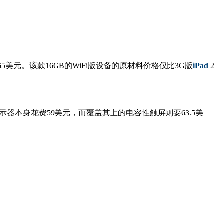
.65美元。该款16GB的WiFi版设备的原材料价格仅比3G版
iPad
2
显示器本身花费59美元，而覆盖其上的电容性触屏则要63.5美