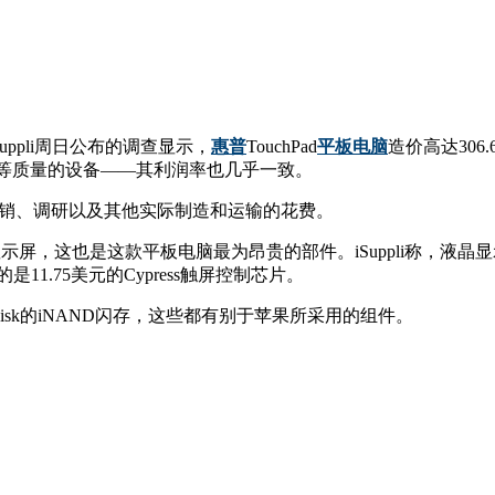
Suppli周日公布的调查显示，
惠普
TouchPad
平板电脑
造价高达306
等质量的设备——其利润率也几乎一致。
含市场营销、调研以及其他实际制造和运输的花费。
的显示屏，这也是这款平板电脑最为昂贵的部件。iSuppli称，液晶
11.75美元的Cypress触屏控制芯片。
理器、SanDisk的iNAND闪存，这些都有别于苹果所采用的组件。