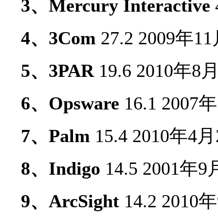
3、Mercury Interactive
4、3Com
27.2 2009年1
5、3PAR
19.6 2010年8
6、Opsware
16.1 2007
7、Palm
15.4 2010年4
8、Indigo
14.5 2001年
9、ArcSight
14.2 2010