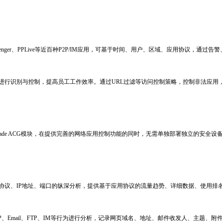
enger
、
PPLive
等近百种
P2P/IM
应用，可基于时间、用户、区域、应用协议，通过告警
进行识别与控制，提高员工工作效率。通过
URL
过滤等访问控制策略，控制非法应用
ade ACG
模块，在提供完善的网络应用控制功能的同时，无需单独部署独立的安全设
协议、
IP
地址、端口的纵深分析，提供基于应用协议的流量趋势、详细数据、使用排
P
、
Email
、
FTP
、
IM
等行为进行分析，记录网页域名、地址、邮件收发人、主题、附