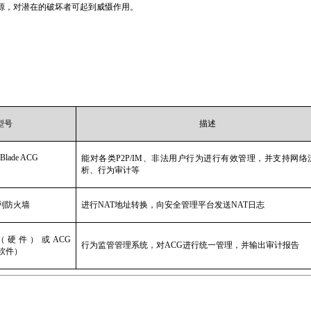
源，对潜在的破坏者可起到威慑作用。
型号
描述
cBlade ACG
能对各类P2P/IM、非法用户行为进行有效管理，并支持网络
析、行为审计等
 系列防火墙
进行NAT地址转换，向安全管理平台发送
NAT
日志
ter（硬件）或
ACG
行为监管管理系统，对ACG进行统一管理，并输出审计报告
软件）