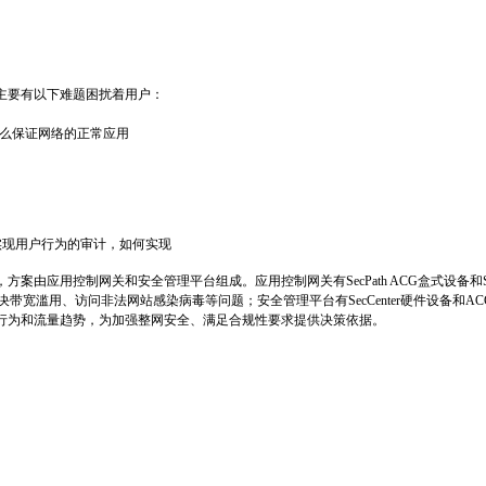
主要有以下难题困扰着用户：
么保证网络的正常应用
实现用户行为的审计，如何实现
，方案由应用控制网关和安全管理平台组成。应用控制网关有
SecPath ACG
盒式设备和
决带宽滥用、访问非法网站感染病毒等问题；安全管理平台有
SecCenter
硬件设备和
AC
行为和流量趋势，为加强整网安全、满足合规性要求提供决策依据。