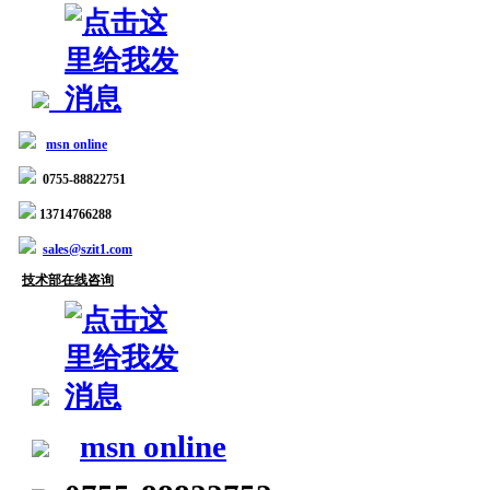
msn online
0755-88822751
13714766288
sales@szit1.com
技术部在线咨询
msn online