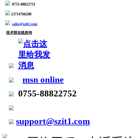
0755-88822751
13714766288
sales@szit1.com
技术部在线咨询
msn online
0755-88822752
support@szit1.com