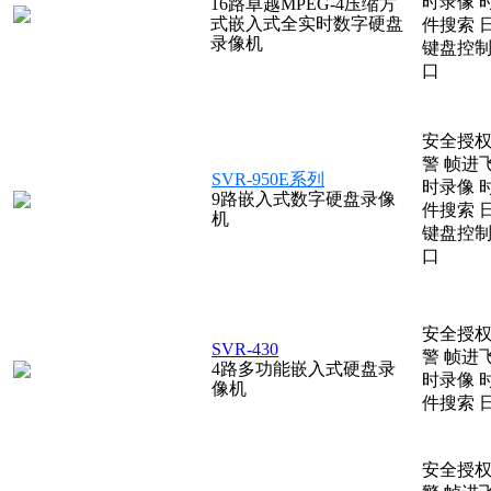
时录像
16路卓越MPEG-4压缩方
式嵌入式全实时数字硬盘
件搜索
录像机
键盘控
口
安全授
警
帧进
SVR-950E系列
时录像
9路嵌入式数字硬盘录像
件搜索
机
键盘控
口
安全授
SVR-430
警
帧进
4路多功能嵌入式硬盘录
时录像
像机
件搜索
安全授