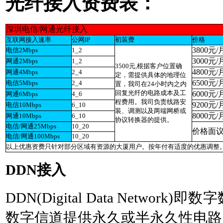
光纤接入资费表：
深圳电信/网通光纤接入
互联网接入速率
公网IP
初装费
价格
3800元/
电信2Mbps
1_2
3000元/
网通2Mbps
1_2
3500元,根据客户位置确
4800元/
网通4Mbps
2_4
定，需提供具体的地理位
6500元/
电信5Mbps
2_4
置，我司在24小时内之内
回复光纤的电路成本及工
6000元/
网通6Mbps
4_6
程费用。我司负责线路安
9200元/
电信10Mbps
6_10
装、调测以及两端网桥或
8000元/
网通10Mbps
6_10
协议转换器的提供。
电信/网通25Mbps
10_20
价格面
电信/网通100Mbps
10_20
以上优惠资费只针对部分区域有资源的大厦用户。按年付有适度的优惠调整
DDN
接入
DDN(Digital Data Network)
即数字
数字信道提供永久或半永久性电路