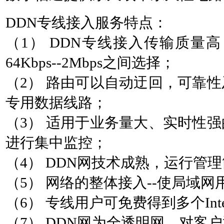
DDN
专线接入服务特点：
（
1
）
DDN
专线接入传输质量高
64Kbps--2Mbps
之间选择；
（
2
） 路由可以自动迂回，可靠
专用数据线路；
（
3
） 适用于业务量大、实时性
进行集中监控；
（
4
）
DDN
网技术成熟，运行管理
（
5
） 网络的整体接入
--
使局域网
（
6
） 专线用户可免费得到多个
Int
（
7
）
DDN
网为全透明网，对客户